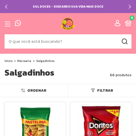
SUL DOCES - DEIXANDO SUA VIDA MAIS DOCE
0
Início
>
Mercearia
>
Salgadinhos
Salgadinhos
66 produtos
ORDENAR
FILTRAR