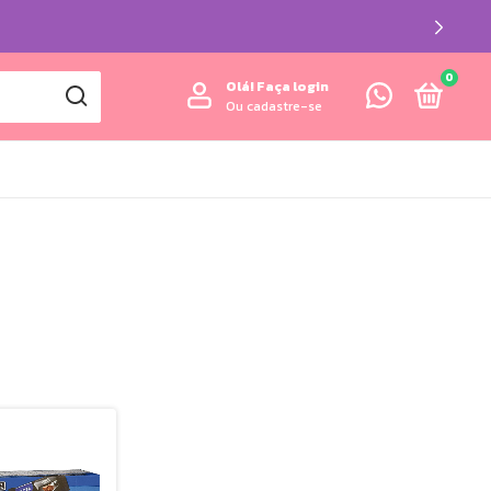
0
Olá!
Faça login
Ou cadastre-se