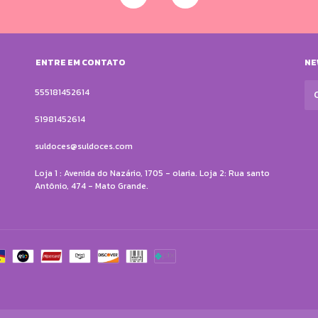
ENTRE EM CONTATO
NE
555181452614
51981452614
suldoces@suldoces.com
Loja 1 : Avenida do Nazário, 1705 - olaria. Loja 2: Rua santo
Antônio, 474 - Mato Grande.