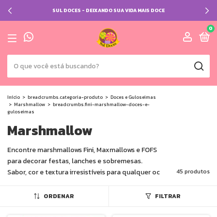
SUL DOCES - DEIXANDO SUA VIDA MAIS DOCE
0
Início
>
breadcrumbs.categoria-produto
>
Doces e Guloseimas
>
Marshmallow
>
breadcrumbs.fini-marshmallow-doces-e-
guloseimas
Marshmallow
Encontre marshmallows Fini, Maxmallows e FOFS
para decorar festas, lanches e sobremesas.
Sabor, cor e textura irresistíveis para qualquer oc
45 produtos
ORDENAR
FILTRAR