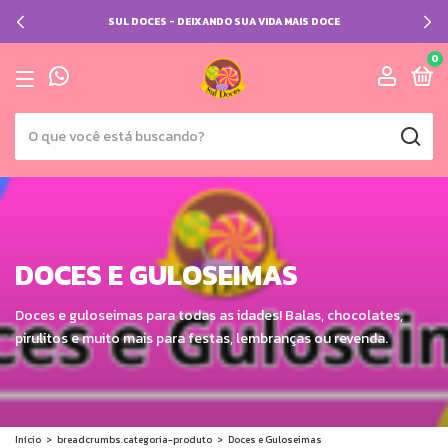
SUL DOCES - DEIXANDO SUA VIDA MAIS DOCE
0
DOCES E GULOSEIMAS
Doces e guloseimas para todas as idades! Balas, chocolates,
pirulitos e muito mais para festas, lembranças ou revenda.
Início
>
breadcrumbs.categoria-produto
>
Doces e Guloseimas