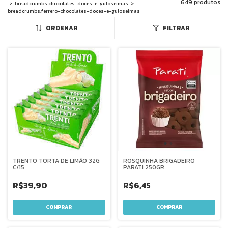
649 produtos
>
breadcrumbs.chocolates-doces-e-guloseimas
>
breadcrumbs.ferrero-chocolates-doces-e-guloseimas
ORDENAR
FILTRAR
TRENTO TORTA DE LIMÃO 32G
ROSQUINHA BRIGADEIRO
C/15
PARATI 250GR
R$39,90
R$6,45